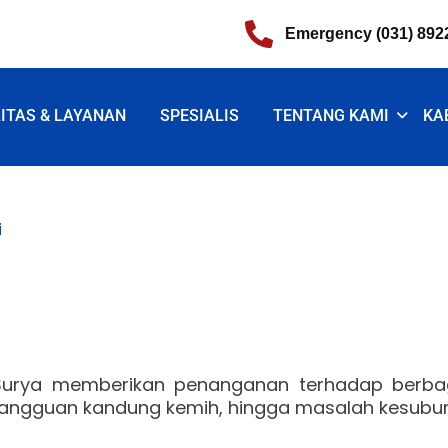
Emergency (031) 892
LITAS & LAYANAN
SPESIALIS
TENTANG KAMI
KA
i
 Surya memberikan penanganan terhadap berbagai
gangguan kandung kemih, hingga masalah kesubur