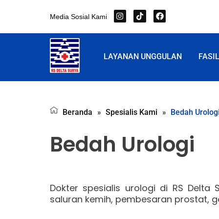
Skip
I
T
F
Media Sosial Kami
to
n
i
a
s
k
c
content
t
t
e
a
o
b
g
k
o
LAYANAN UNGGULAN
FASI
r
o
a
k
m
»
»
Beranda
Spesialis Kami
Bedah Urolog
Bedah Urologi
Dokter spesialis urologi di RS Delta
saluran kemih, pembesaran prostat, 