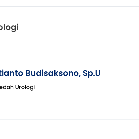
ologi
stianto Budisaksono, Sp.U
Bedah Urologi