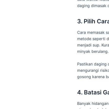
daging dimasak d
3. Pilih C
Cara memasak san
metode seperti d
menjadi sup. Ku
minyak berulang.
Pastikan daging
mengurangi risik
gosong karena ba
4. Batasi 
Banyak hidangan 