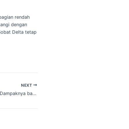
 bagian rendah
bangi dengan
Sobat Delta tetap
NEXT
Polusi Udara dan Dampaknya bagi Kesehatan Paru: Cara Melindungi Diri Sehari-hari