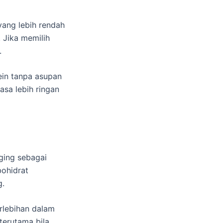
ang lebih rendah
 Jika memilih
.
ein tanpa asupan
asa lebih ringan
ging sebagai
ohidrat
g.
rlebihan dalam
terutama bila