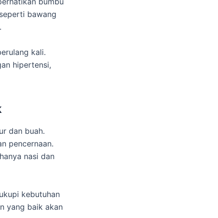
perhatikan bumbu
seperti bawang
.
rulang kali.
an hipertensi,
k
ur dan buah.
an pencernaan.
hanya nasi dan
ncukupi kebutuhan
an yang baik akan