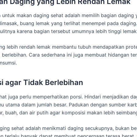
agian Daging yang Lebih Rendah Lemak
untuk makan daging sehat adalah memilih bagian daging y
imasak, buang lemak yang terlihat menempel pada daging.
ulitnya karena bagian tersebut umumnya lebih tinggi lemak
ang lebih rendah lemak membantu tubuh mendapatkan prot
 berlebihan. Cara sederhana ini juga membuat hidangan ter
nsumsi.
si agar Tidak Berlebihan
at juga perlu memperhatikan porsi. Hindari menjadikan da
nu utama dalam jumlah besar. Padukan dengan sumber karb
r, buah, dan air putih agar komposisi makan lebih seimban
ging sehat adalah menikmati daging secukupnya, bukan be
n terlalu banyak dapat membuat pencernaan terasa berat, 