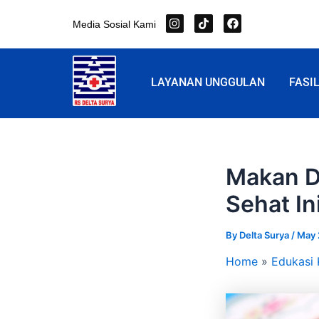
Skip
I
T
F
Media Sosial Kami
to
n
i
a
s
k
c
content
t
t
e
a
o
b
g
k
o
LAYANAN UNGGULAN
FASI
r
o
a
k
m
Makan D
Sehat In
By
Delta Surya
/
May 
Home
Edukasi 