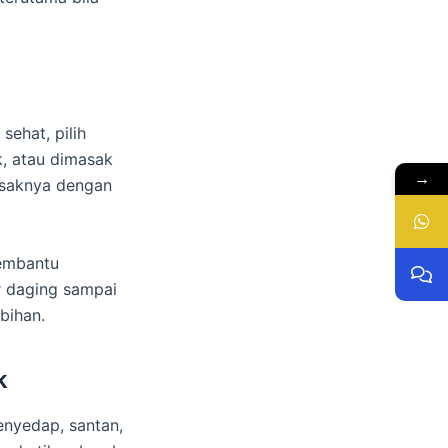
ehat, pilih
k, atau dimasak
→
asaknya dengan
embantu
r daging sampai
bihan.
k
enyedap, santan,