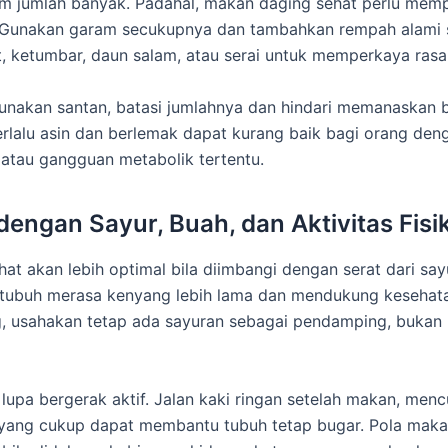
am jumlah banyak. Padahal, makan daging sehat perlu mem
 Gunakan garam secukupnya dan tambahkan rempah alami 
it, ketumbar, daun salam, atau serai untuk memperkaya rasa
unakan santan, batasi jumlahnya dan hindari memanaskan be
rlalu asin dan berlemak dapat kurang baik bagi orang deng
, atau gangguan metabolik tertentu.
dengan Sayur, Buah, dan Aktivitas Fisi
at akan lebih optimal bila diimbangi dengan serat dari say
tubuh merasa kenyang lebih lama dan mendukung kesehat
g, usahakan tetap ada sayuran sebagai pendamping, bukan 
n lupa bergerak aktif. Jalan kaki ringan setelah makan, me
r yang cukup dapat membantu tubuh tetap bugar. Pola mak