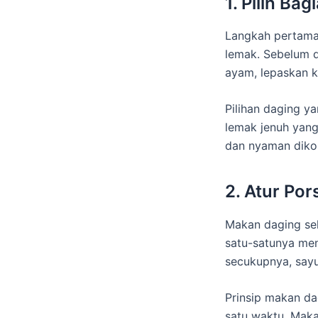
1. Pilih B
Langkah pertama 
lemak. Sebelum d
ayam, lepaskan k
Pilihan daging y
lemak jenuh yang
dan nyaman diko
2. Atur Por
Makan daging seh
satu-satunya me
secukupnya, sayu
Prinsip makan da
satu waktu. Maka