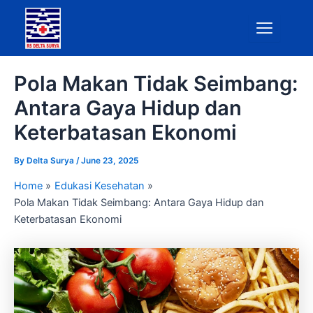
Skip
to
content
Pola Makan Tidak Seimbang:
Antara Gaya Hidup dan
Keterbatasan Ekonomi
By
Delta Surya
/
June 23, 2025
Home
Edukasi Kesehatan
Pola Makan Tidak Seimbang: Antara Gaya Hidup dan
Keterbatasan Ekonomi