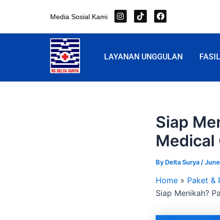
Skip
I
T
F
Media Sosial Kami
to
n
i
a
s
k
c
content
t
t
e
a
o
b
g
k
o
LAYANAN UNGGULAN
FASI
r
o
a
k
m
Siap Me
Medical
By
Delta Surya
/
June
Home
Paket &
Siap Menikah? Pa