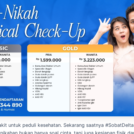
kit untuk peduli kesehatan. Sekarang saatnya #SobatDelt
nikahan bukan hanya soal cinta, tapi juga kesiapan fisik da