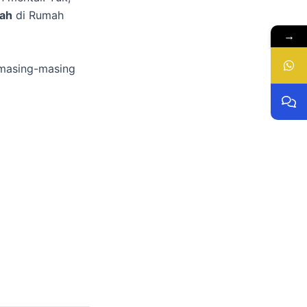
kah
di Rumah
→
 masing-masing