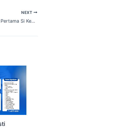
NEXT
Abadikan Momen Pertama Si Kecil dengan Free Newborn Photoshoot di RS Delta Surya
ti